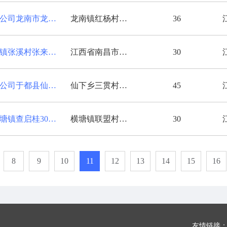
江西暄合盈新能源有限公司龙南市龙南镇林家银36KW屋顶分布式光伏发电项目
龙南镇红杨村新王屋组188号
36
江西光盈昕南昌县塘南镇张溪村张来保30KW户用屋顶分布式光伏发电项目
江西省南昌市南昌县塘南镇张溪村南坊自然村24号
30
江西暄合盈新能源有限公司于都县仙下乡陈春香45KW屋顶分布式光伏发电项目
仙下乡三贯村三贯组
45
暄合盈新能源庐山市横塘镇查启桂30KW户用屋顶分布式光伏发电项目
横塘镇联盟村石溪畈组
30
8
9
10
11
12
13
14
15
16
友情链接