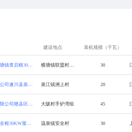
建设地点
装机规模（千瓦）
暄合盈新能源庐山市横塘镇查启根30KW户用屋顶分布式光伏发电项目
横塘镇联盟村石溪畈组
30
江西昱晖光伏发电有限公司遂川县泉江镇李英华20KW屋顶分布式光伏发电项目
泉江镇洲上村
20
江西省惠晞盈新能源有限公司赣县区王母渡镇陈芸芸户用屋顶分布式光伏发电项目
大陂村手炉湾组
45
临川区温泉镇安全村邹全根30KW屋顶光伏发电项目
温泉镇安全村
30